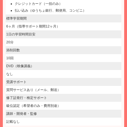
クレジットカード（一括のみ）
払い込み（ゆうちょ銀行、郵便局、コンビニ）
標準学習期間
6ヶ月（指導サポート期間12ヶ月）
1日の学習時間目安
20分
添削回数
10回
DVD（映像講義）
なし
受講サポート
質問サービスあり（メール、郵送）
修了証発行・検定サポート
級位認定（希望者のみ・費用別途）
講師・開発者・監修
記載なし