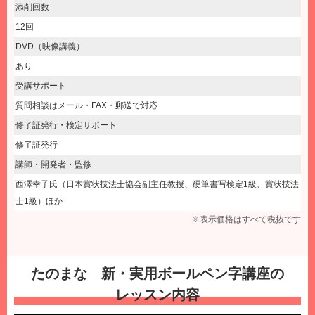
添削回数
12回
DVD（映像講義）
あり
受講サポート
質問相談はメール・FAX・郵送で対応
修了証発行・検定サポート
修了証発行
講師・開発者・監修
西澤幸子氏（日本賞状技法士協会副主任教授、硬筆書写検定1級、賞状技法
士1級）ほか
※表示価格はすべて税抜です
たのまな 新・実用ボールペン字講座の
レッスン内容