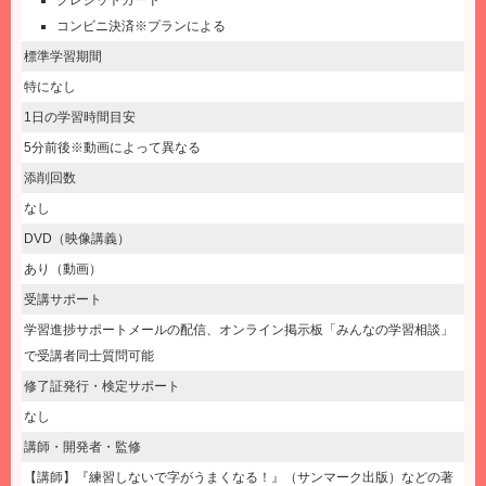
クレジットカード
コンビニ決済※プランによる
標準学習期間
特になし
1日の学習時間目安
5分前後※動画によって異なる
添削回数
なし
DVD（映像講義）
あり（動画）
受講サポート
学習進捗サポートメールの配信、オンライン掲示板「みんなの学習相談」
で受講者同士質問可能
修了証発行・検定サポート
なし
講師・開発者・監修
【講師】『練習しないで字がうまくなる！』（サンマーク出版）などの著