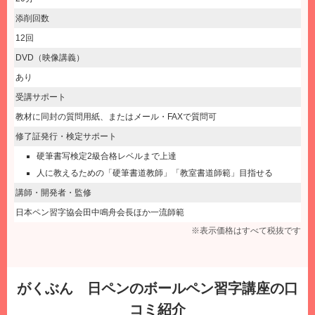
添削回数
12回
DVD（映像講義）
あり
受講サポート
教材に同封の質問用紙、またはメール・FAXで質問可
修了証発行・検定サポート
硬筆書写検定2級合格レベルまで上達
人に教えるための「硬筆書道教師」「教室書道師範」目指せる
講師・開発者・監修
日本ペン習字協会田中鳴舟会長ほか一流師範
※表示価格はすべて税抜です
がくぶん 日ペンのボールペン習字講座の口
コミ紹介