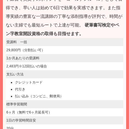
得でき、早い人は始めて6日で効果を実感できます。また指
導実績の豊富な一流講師の丁寧な添削指導が評判で、時間が
ない主婦でも最短ルートで上達が可能。
硬筆書写検定やペ
ン字教室開設資格の取得も目指せます。
受講料 一括
29,800円（分割払い可）
1か月あたりの受講料
2,483円※12回払いの場合
支払い方法
クレジットカード
代引き
払い込み（コンビニ、郵便局）
標準学習期間
6ヶ月（無料で6ヶ月延長可）
1日の学習時間目安
20分